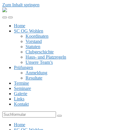
Zum Inhalt springen
SCOG
Wohlen
Mobil-
Suchfeld
Menü
umschalten
Home
umschalten
SC OG Wohlen
Koordinaten
Vorstand
Statuten
Clubgeschichte
Haus- und Platzregeln
Unsere Team’s
Prüfungen
Anmeldung
Resultate
Termine
Seminare
Galerie
Links
Kontakt
Suchen
Home
SC OG Wohlen